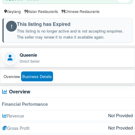
Geylang
Asian Restaurants
Chinese Restaurants
This listing has Expired
!
This listing is no longer active and is not accepting enquiries.
The seller may renew it to make it available again.
Queenie
Direct Seller
Overview
Business Details
Overview
Financial Performance
Not Provided
Revenue
Not Provided
Gross Profit